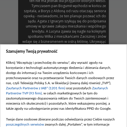
ten nie ma jednak dla przyjaciół dobrych wieści.
Tymczasem pan Bogumił wychodzi w końcu ze
szpitala, a Borys z Aldoną od razu otaczają seniora
opieką - nieświadomi, że ten planuje pozwać ich do
sądu. Agata z Ignacym szykują się do podpisania
umowy w sprawie zakupu mieszkania i wspólnego
kredytu. A Lucyna zjawia się nagle na kolejnym
spotkaniu Wilka z mieszkańcami Zacisznej i znów
wdaje się z biznesmenem w ostrą kłótnię. Ukrywając
fakt, że pozbawiony skrupułów deweloper jest jej
synem i prowadząc wyjątkowo podstępną grę...
Szanujemy Twoją prywatność
Romeo z Ewą cały czas szykują natomiast dla
przyjaciół szaloną, romantyczną „niespodziankę” na
Kliknij "Akceptuję i przechodzę do serwisu", aby wyrazić zgody na
walentynki...
korzystanie z technologii automatycznego śledzenia i zbierania danych,
dostęp do informacji na Twoim urządzeniu końcowym i ich
Zobacz również
przechowywanie oraz na przetwarzanie Twoich danych osobowych przez
nas, czyli Telewizję Polską S.A. w likwidacji (zwaną dalej również „TVP”),
Zaufanych Partnerów z IAB* (1201 firm)
oraz pozostałych
Zaufanych
Partnerów TVP (93 firm)
, w celach marketingowych (w tym do
zautomatyzowanego dopasowania reklam do Twoich zainteresowań i
mierzenia ich skuteczności) i pozostałych, które wskazujemy poniżej, a
także zgody na udostępnianie przez nas identyfikatora PPID do Google.
Twoje dane osobowe zbierane podczas odwiedzania przez Ciebie naszych
poszczególnych serwisów
zwanych dalej „Portalem”, w tym informacje