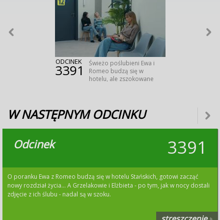
ODCINEK
Świeżo poślubieni Ewa i
3391
Romeo budzą się w
hotelu, ale zszokowane
ich decyzją rodziny
stanowczo odmawiają
zgody na wspólne
W NASTĘPNYM ODCINKU
zamieszkanie pary.
Tymczasem źle czująca
się Ola trafia do lekarza
i ostatecznie decyduje
3391
Odcinek
się na szczerą rozmowę
z Justinem. Z kolei
zaskoczony Łukasz
odwiedza Bruna,
dowiadując się o jego
O poranku Ewa z Romeo budzą się w hotelu Stańskich, gotowi zacząć
nagłym małżeństwie z
nowy rozdział życia... A Grzelakowie i Elżbieta - po tym, jak w nocy dostali
Karoliną.
zdjęcie z ich ślubu - nadal są w szoku.
streszczenie