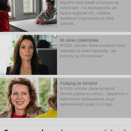
Wspólne życie Natalii z Cezarym się
zakończyło – i to dramatycznie. Jak
będzie wyglądać ich... ostatnie
spotkanie? Zapraszamy na 3356.
odcinek...
W cieniu szaleństwa
W 3325. odcinku "Barw szczęścia" Kasia
odwiedzi na nowo Agnieszkę... Jak
potoczy się ich rozmowa?
Podążaj za sercem!
W 3320. odcinku „Barw szczęścia”
Dorota pójdzie na całość i... spędzi noc z
Radomirem. Nieświadoma, że jej
wybranek jest żonaty. Co z tego...