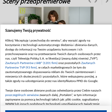
Sceny przedpremierowe
Szanujemy Twoją prywatność
Kliknij "Akceptuję i przechodzę do serwisu", aby wyrazić zgody na
korzystanie z technologii automatycznego śledzenia i zbierania danych,
dostęp do informacji na Twoim urządzeniu końcowym i ich
Właściwa kolejność
przechowywanie oraz na przetwarzanie Twoich danych osobowych przez
nas, czyli Telewizję Polską S.A. w likwidacji (zwaną dalej również „TVP”),
Zaufanych Partnerów z IAB* (1201 firm)
oraz pozostałych
Zaufanych
Partnerów TVP (93 firm)
, w celach marketingowych (w tym do
Bohaterowie
zautomatyzowanego dopasowania reklam do Twoich zainteresowań i
mierzenia ich skuteczności) i pozostałych, które wskazujemy poniżej, a
także zgody na udostępnianie przez nas identyfikatora PPID do Google.
Twoje dane osobowe zbierane podczas odwiedzania przez Ciebie naszych
poszczególnych serwisów
zwanych dalej „Portalem”, w tym informacje
zapisywane za pomocą technologii takich jak: pliki cookie, sygnalizatory
WWW lub innych podobnych technologii umożliwiających świadczenie
dopasowanych i bezpiecznych usług, personalizację treści oraz reklam,
Oliwia Zbrowska