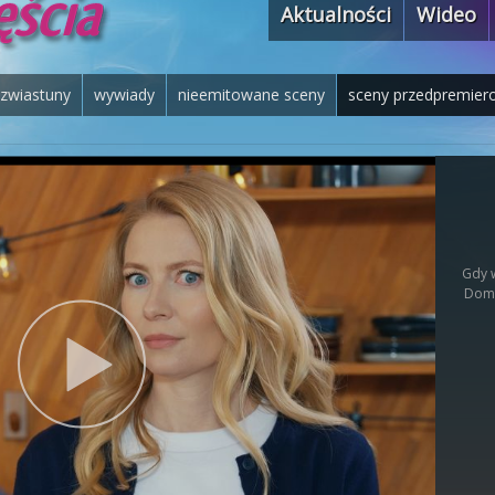
Aktualności
Wideo
zwiastuny
wywiady
nieemitowane sceny
sceny przedpremier
Gdy 
Domi