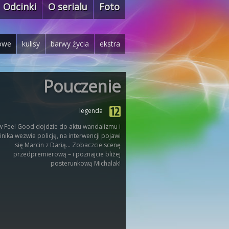
Odcinki
O serialu
Foto
owe
kulisy
barwy życia
ekstra
Pouczenie
legenda
w Feel Good dojdzie do aktu wandalizmu i
nika wezwie policję, na interwencji pojawi
się Marcin z Darią… Zobaczcie scenę
przedpremierową – i poznajcie bliżej
posterunkową Michalak!