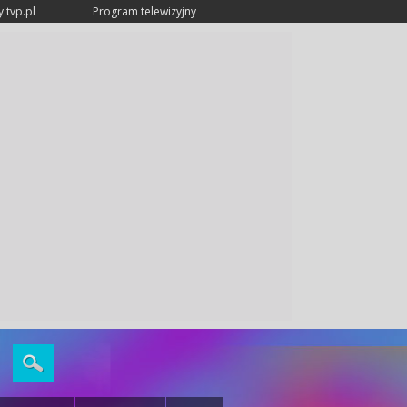
 tvp.pl
Program telewizyjny