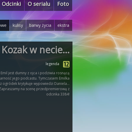
Odcinki
O serialu
Foto
owe
kulisy
barwy życia
ekstra
Kozak w necie…
legenda
Emil jest dumny z ojca i podziwia rosnącą
arność jego podcastu. Tymczasem Emilka
z ogródek krytykuje wypowiedzi Daniela…
apraszamy na scenę przedpremierową z
odcinka 3384!