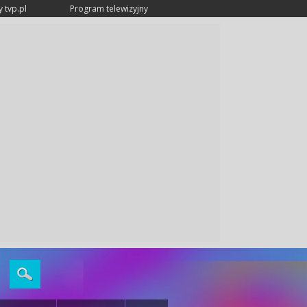
 tvp.pl
Program telewizyjny