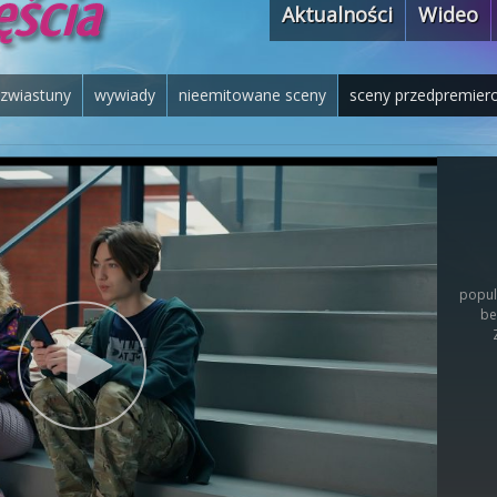
Aktualności
Wideo
zwiastuny
wywiady
nieemitowane sceny
sceny przedpremier
popul
be
Z