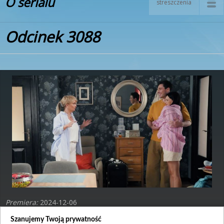
O serialu
streszczenia
Odcinek 3088
Premiera:
2024-12-06
Szanujemy Twoją prywatność
Aleks jest załamany, bo kurator wyznacza mu termin prac