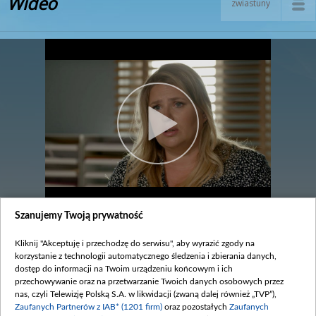
Wideo
zwiastuny
Szanujemy Twoją prywatność
Odcinek 3087
Kliknij "Akceptuję i przechodzę do serwisu", aby wyrazić zgody na
legenda
korzystanie z technologii automatycznego śledzenia i zbierania danych,
dostęp do informacji na Twoim urządzeniu końcowym i ich
Zobacz również
przechowywanie oraz na przetwarzanie Twoich danych osobowych przez
nas, czyli Telewizję Polską S.A. w likwidacji (zwaną dalej również „TVP”),
Zaufanych Partnerów z IAB* (1201 firm)
oraz pozostałych
Zaufanych