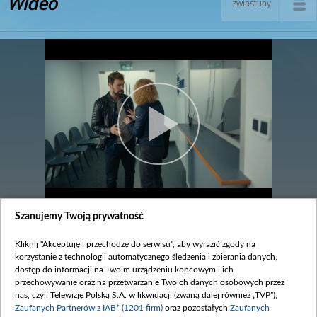
Wideo
zwiastuny
Szanujemy Twoją prywatność
Odcinek 2980
Kliknij "Akceptuję i przechodzę do serwisu", aby wyrazić zgody na
legenda
korzystanie z technologii automatycznego śledzenia i zbierania danych,
dostęp do informacji na Twoim urządzeniu końcowym i ich
Zobacz również
przechowywanie oraz na przetwarzanie Twoich danych osobowych przez
nas, czyli Telewizję Polską S.A. w likwidacji (zwaną dalej również „TVP”),
Zaufanych Partnerów z IAB* (1201 firm)
oraz pozostałych
Zaufanych