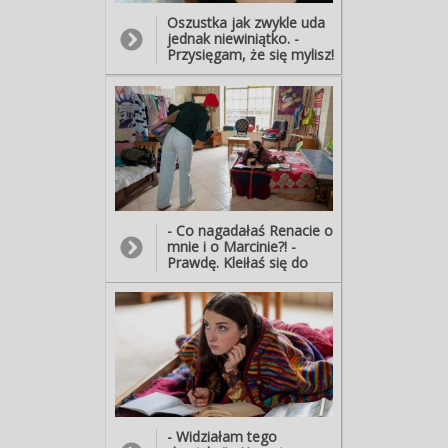
Oszustka jak zwykle uda
jednak niewiniątko. -
Przysięgam, że się mylisz!
Marcin kompletnie mnie
nie interesuje! A po
powrocie na squat ostro
Luizę zaatakuje –
domyślając się, że to
właśnie ona doniosła na
nią Renacie, bo wcześniej
zobaczyła jej pocałunek z
Kodurem.
- Co nagadałaś Renacie o
mnie i o Marcinie?! -
Prawdę. Kleiłaś się do
niego. - Bzdury! Dałam
mu zwykłego buziaka,
żeby okazać swoją
wdzięczność... A ty robisz
z tego aferę!
- Widziałam tego