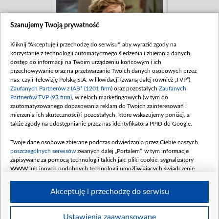
Co mam zrobić, żebyś mi
wybaczył, synku?(…)
Dłużej tak nie dam rady...
Szanujemy Twoją prywatność
- Daj spokój, proszę... Nie
dam się nabrać na te
Kliknij "Akceptuję i przechodzę do serwisu", aby wyrazić zgody na
twoje sztuczki… - Ale ja
mówię prawdę! Wszystko
korzystanie z technologii automatycznego śledzenia i zbierania danych,
A seniorka w finale
straciło sens, Cezary...
dostęp do informacji na Twoim urządzeniu końcowym i ich
przeprosi nie tylko syna,
Wszystko. Dom,
przechowywanie oraz na przetwarzanie Twoich danych osobowych przez
ale również Natalię. -
stadnina... To miało być
nas, czyli Telewizję Polską S.A. w likwidacji (zwaną dalej również „TVP”),
Byłoby mi miło, gdybyś
nasze wspólne dzieło, a
Zaufanych Partnerów z IAB* (1201 firm)
oraz pozostałych
Zaufanych
mi mówiła po imieniu…
teraz nie widzę w tym już
Partnerów TVP (93 firm)
, w celach marketingowych (w tym do
Wydaje mi się, że tak
żadnego celu… - Mogłaś
zautomatyzowanego dopasowania reklam do Twoich zainteresowań i
byłoby... dobrze. Tak
o tym pomyśleć, zanim
normalnie – nie jak do tej
mierzenia ich skuteczności) i pozostałych, które wskazujemy poniżej, a
zaczęłaś mnie
pory… - Też chciałabym,
kontrolować!
także zgody na udostępnianie przez nas identyfikatora PPID do Google.
żeby nasze relacje się
poukładały
Twoje dane osobowe zbierane podczas odwiedzania przez Ciebie naszych
odpowiednio…
poszczególnych serwisów
zwanych dalej „Portalem”, w tym informacje
zapisywane za pomocą technologii takich jak: pliki cookie, sygnalizatory
- Ułożą się, ja się o to
postaram! To co,
WWW lub innych podobnych technologii umożliwiających świadczenie
przyjedziecie z Cezarym i
dopasowanych i bezpiecznych usług, personalizację treści oraz reklam,
Leą na konie? - Dobrze...
udostępnianie funkcji mediów społecznościowych oraz analizowanie ruchu
Akceptuję i przechodzę do serwisu
Przyjedziemy. - Cudownie!
w Internecie.
Daj znać, kiedy! I już nie
przeszkadzam... I
Twoje dane osobowe zbierane podczas odwiedzania przez Ciebie
przepraszam cię za
Ustawienia zaawansowane
BIP
regulamin tvp.pl
pomoc
polityka prywatności
moje