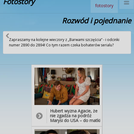
Fotostory
fotostory
Rozwód i pojednanie
Zapraszamy na kolejne wieczory z „Barwami szczęścia” - i odcinki
numer 2890 do 2894! Co tym razem czeka bohaterów serialu?
Hubert wyzna Agacie, że
nie zgadza na podróż
Marysi do USA – do matki
– bo obawia się, że córka
już do niego nie wróci. I