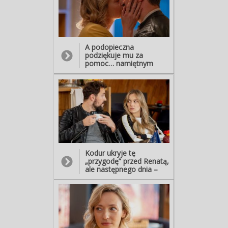
A podopieczna
podziękuje mu za
pomoc… namiętnym
pocałunkiem! - Nie wiem,
co bym bez ciebie
zrobiła...
Kodur ukryje tę
„przygodę” przed Renatą,
ale następnego dnia –
gdy Anita poprosi jego
ukochaną, by zatrudniła
ją w bistro – nie będzie
wcale zadowolony. -
Widzę, że się nią
przejęłaś… - Podobnie jak
ty… - Ja jej pomogłem,