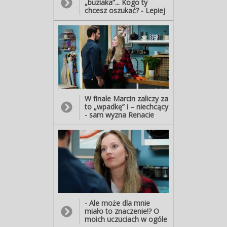
„buziaka”... Kogo ty
chcesz oszukać? - Lepiej
ze mną nie zadzieraj,
smarkulo, bo gorzko tego
pożałujesz!
W finale Marcin zaliczy za
to „wpadkę” i – niechcący
- sam wyzna Renacie
prawdę, co doprowadzi
do ich ostrej kłótni. - Jak
mogłeś mi o tym nie
powiedzieć!? - Miałem się
przechwalać, że jakaś
obca laska się na mnie
rzuca, a ja - jak
prawdziwy bohater - jej
odmawiam i nie daję się
uwieść? - Może właśnie
- Ale może dla mnie
to trzeba mi było
miało to znaczenie!? O
powiedzieć! - Ten
moich uczuciach w ogóle
pocałunek nie miał dla