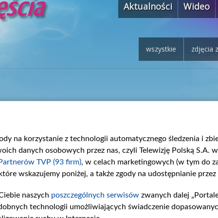
Aktualności
Wideo
wszystkie
zdjęcia 
gody na korzystanie z technologii automatycznego śledzenia i zb
ch danych osobowych przez nas, czyli Telewizję Polską S.A. w 
Partnerów TVP (93 firm)
, w celach marketingowych (w tym do 
 które wskazujemy poniżej, a także zgody na udostępnianie przez
Ciebie naszych
poszczególnych serwisów
zwanych dalej „Portal
dobnych technologii umożliwiających świadczenie dopasowanych i