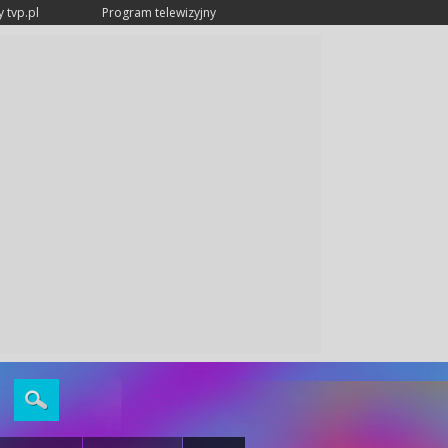
 tvp.pl
Program telewizyjny