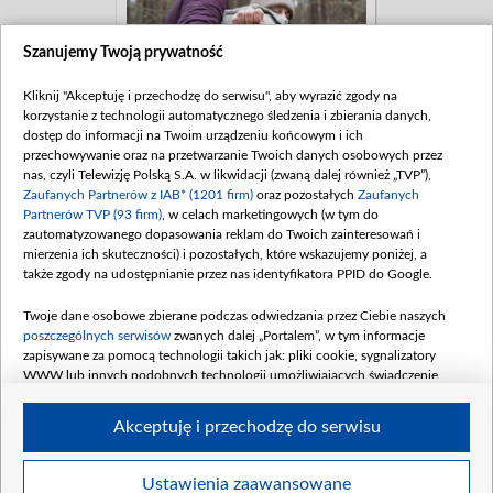
Szanujemy Twoją prywatność
Kliknij "Akceptuję i przechodzę do serwisu", aby wyrazić zgody na
korzystanie z technologii automatycznego śledzenia i zbierania danych,
dostęp do informacji na Twoim urządzeniu końcowym i ich
przechowywanie oraz na przetwarzanie Twoich danych osobowych przez
nas, czyli Telewizję Polską S.A. w likwidacji (zwaną dalej również „TVP”),
Zaufanych Partnerów z IAB* (1201 firm)
oraz pozostałych
Zaufanych
Partnerów TVP (93 firm)
, w celach marketingowych (w tym do
zautomatyzowanego dopasowania reklam do Twoich zainteresowań i
mierzenia ich skuteczności) i pozostałych, które wskazujemy poniżej, a
także zgody na udostępnianie przez nas identyfikatora PPID do Google.
Twoje dane osobowe zbierane podczas odwiedzania przez Ciebie naszych
poszczególnych serwisów
zwanych dalej „Portalem”, w tym informacje
zapisywane za pomocą technologii takich jak: pliki cookie, sygnalizatory
WWW lub innych podobnych technologii umożliwiających świadczenie
dopasowanych i bezpiecznych usług, personalizację treści oraz reklam,
udostępnianie funkcji mediów społecznościowych oraz analizowanie ruchu
Akceptuję i przechodzę do serwisu
w Internecie.
Twoje dane osobowe zbierane podczas odwiedzania przez Ciebie
Ustawienia zaawansowane
BIP
regulamin tvp.pl
pomoc
polityka prywatności
moje