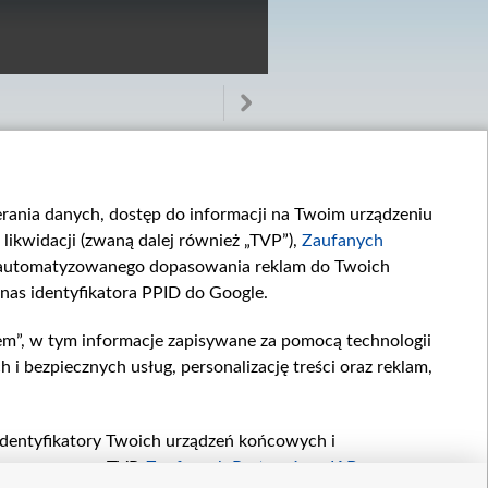
ierania danych, dostęp do informacji na Twoim urządzeniu
likwidacji (zwaną dalej również „TVP”),
Zaufanych
zautomatyzowanego dopasowania reklam do Twoich
 nas identyfikatora PPID do Google.
Odcinek 3388
Odcinek 3387
W 3388. odcinku...
W 3387. odcinku...
em”, w tym informacje zapisywane za pomocą technologii
 bezpiecznych usług, personalizację treści oraz reklam,
, identyfikatory Twoich urządzeń końcowych i
twarzane przez TVP,
Zaufanych Partnerów z IAB
oraz