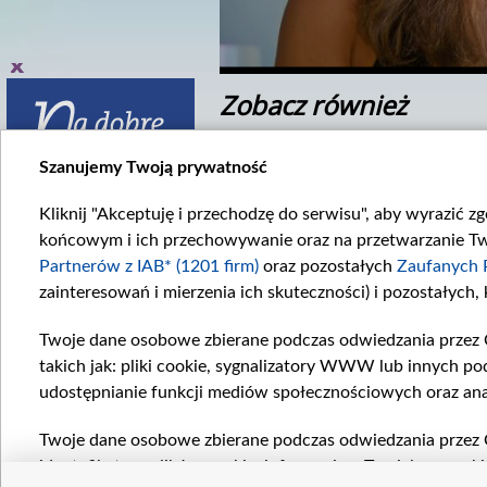
Zobacz również
Szanujemy Twoją prywatność
Kliknij "Akceptuję i przechodzę do serwisu", aby wyrazić z
końcowym i ich przechowywanie oraz na przetwarzanie Twoi
Partnerów z IAB* (1201 firm)
oraz pozostałych
Zaufanych 
zainteresowań i mierzenia ich skuteczności) i pozostałych,
inek 3382
Odcinek 3391
382. odcinku...
W 3391. odcinku...
Twoje dane osobowe zbierane podczas odwiedzania przez 
takich jak: pliki cookie, sygnalizatory WWW lub innych po
Komentarze
udostępnianie funkcji mediów społecznościowych oraz ana
Twoje dane osobowe zbierane podczas odwiedzania przez 
identyfikatory plików cookie, informacje o Twoich wyszuk