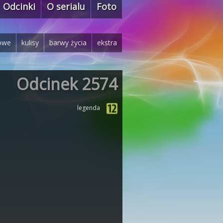
Odcinki
O serialu
Foto
owe
kulisy
barwy życia
ekstra
Odcinek 2574
legenda