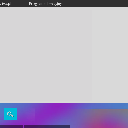
 tvp.pl
Program telewizyjny