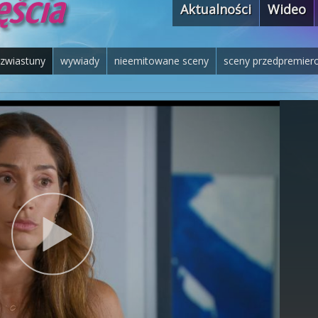
Aktualności
Wideo
zwiastuny
wywiady
nieemitowane sceny
sceny przedpremier