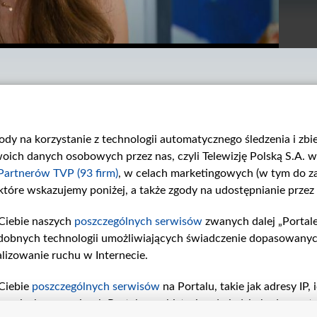
gody na korzystanie z technologii automatycznego śledzenia i zb
ch danych osobowych przez nas, czyli Telewizję Polską S.A. w 
Partnerów TVP (93 firm)
, w celach marketingowych (w tym do 
 które wskazujemy poniżej, a także zgody na udostępnianie przez
Odcinek 3390
Odcinek 3389
W 3390. odcinku...
W 3389. odcinku...
Ciebie naszych
poszczególnych serwisów
zwanych dalej „Portal
dobnych technologii umożliwiających świadczenie dopasowanych i
lizowanie ruchu w Internecie.
Ciebie
poszczególnych serwisów
na Portalu, takie jak adresy IP
iwaniach w serwisach Portalu czy historia odwiedzin będą prze