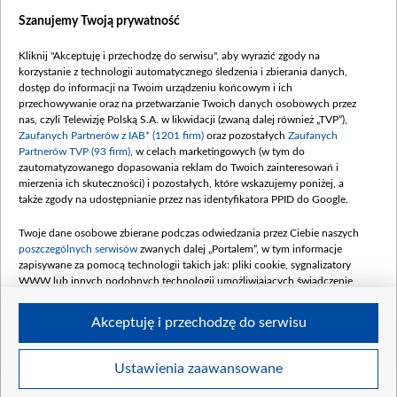
Zobacz również
Szanujemy Twoją prywatność
Kliknij "Akceptuję i przechodzę do serwisu", aby wyrazić zgody na
korzystanie z technologii automatycznego śledzenia i zbierania danych,
dostęp do informacji na Twoim urządzeniu końcowym i ich
przechowywanie oraz na przetwarzanie Twoich danych osobowych przez
nas, czyli Telewizję Polską S.A. w likwidacji (zwaną dalej również „TVP”),
Zaufanych Partnerów z IAB* (1201 firm)
oraz pozostałych
Zaufanych
Partnerów TVP (93 firm)
, w celach marketingowych (w tym do
zautomatyzowanego dopasowania reklam do Twoich zainteresowań i
mierzenia ich skuteczności) i pozostałych, które wskazujemy poniżej, a
także zgody na udostępnianie przez nas identyfikatora PPID do Google.
Właściwa kolejność
Elżbieta i Grzelakowie...
Twoje dane osobowe zbierane podczas odwiedzania przez Ciebie naszych
poszczególnych serwisów
zwanych dalej „Portalem”, w tym informacje
Komentarze
zapisywane za pomocą technologii takich jak: pliki cookie, sygnalizatory
WWW lub innych podobnych technologii umożliwiających świadczenie
dopasowanych i bezpiecznych usług, personalizację treści oraz reklam,
udostępnianie funkcji mediów społecznościowych oraz analizowanie ruchu
Akceptuję i przechodzę do serwisu
w Internecie.
Twoje dane osobowe zbierane podczas odwiedzania przez Ciebie
Ustawienia zaawansowane
BIP
regulamin tvp.pl
pomoc
polityka prywatności
moje
poszczególnych serwisów
na Portalu, takie jak adresy IP, identyfikatory
s
zgody
redakcja
newsletter
kontakt
Twoich urządzeń końcowych i identyfikatory plików cookie, informacje o