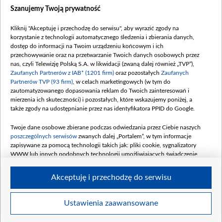
Szanujemy Twoją prywatność
Kliknij "Akceptuję i przechodzę do serwisu", aby wyrazić zgody na
korzystanie z technologii automatycznego śledzenia i zbierania danych,
dostęp do informacji na Twoim urządzeniu końcowym i ich
przechowywanie oraz na przetwarzanie Twoich danych osobowych przez
nas, czyli Telewizję Polską S.A. w likwidacji (zwaną dalej również „TVP”),
Zaufanych Partnerów z IAB* (1201 firm)
oraz pozostałych
Zaufanych
Partnerów TVP (93 firm)
, w celach marketingowych (w tym do
zautomatyzowanego dopasowania reklam do Twoich zainteresowań i
mierzenia ich skuteczności) i pozostałych, które wskazujemy poniżej, a
także zgody na udostępnianie przez nas identyfikatora PPID do Google.
Twoje dane osobowe zbierane podczas odwiedzania przez Ciebie naszych
poszczególnych serwisów
zwanych dalej „Portalem”, w tym informacje
zapisywane za pomocą technologii takich jak: pliki cookie, sygnalizatory
WWW lub innych podobnych technologii umożliwiających świadczenie
dopasowanych i bezpiecznych usług, personalizację treści oraz reklam,
udostępnianie funkcji mediów społecznościowych oraz analizowanie ruchu
Akceptuję i przechodzę do serwisu
w Internecie.
Twoje dane osobowe zbierane podczas odwiedzania przez Ciebie
Ustawienia zaawansowane
BIP
regulamin tvp.pl
pomoc
polityka prywatności
moje
poszczególnych serwisów
na Portalu, takie jak adresy IP, identyfikatory
s
zgody
redakcja
newsletter
kontakt
Twoich urządzeń końcowych i identyfikatory plików cookie, informacje o