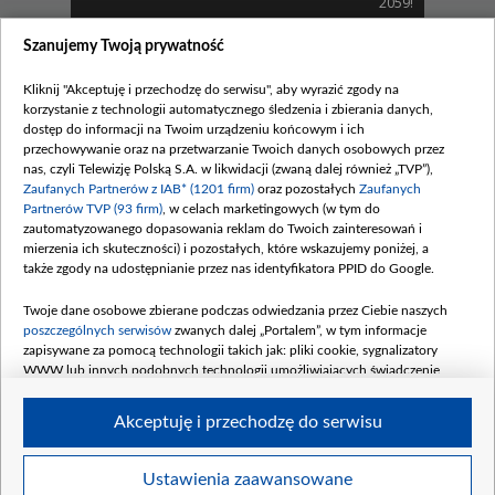
2059!
Zobacz również
Szanujemy Twoją prywatność
Kliknij "Akceptuję i przechodzę do serwisu", aby wyrazić zgody na
korzystanie z technologii automatycznego śledzenia i zbierania danych,
dostęp do informacji na Twoim urządzeniu końcowym i ich
przechowywanie oraz na przetwarzanie Twoich danych osobowych przez
nas, czyli Telewizję Polską S.A. w likwidacji (zwaną dalej również „TVP”),
Zaufanych Partnerów z IAB* (1201 firm)
oraz pozostałych
Zaufanych
Partnerów TVP (93 firm)
, w celach marketingowych (w tym do
zautomatyzowanego dopasowania reklam do Twoich zainteresowań i
mierzenia ich skuteczności) i pozostałych, które wskazujemy poniżej, a
także zgody na udostępnianie przez nas identyfikatora PPID do Google.
Właściwa kolejność
Elżbieta i Grzelakowie...
Twoje dane osobowe zbierane podczas odwiedzania przez Ciebie naszych
poszczególnych serwisów
zwanych dalej „Portalem”, w tym informacje
Komentarze
zapisywane za pomocą technologii takich jak: pliki cookie, sygnalizatory
WWW lub innych podobnych technologii umożliwiających świadczenie
dopasowanych i bezpiecznych usług, personalizację treści oraz reklam,
udostępnianie funkcji mediów społecznościowych oraz analizowanie ruchu
Akceptuję i przechodzę do serwisu
w Internecie.
Twoje dane osobowe zbierane podczas odwiedzania przez Ciebie
Ustawienia zaawansowane
BIP
regulamin tvp.pl
pomoc
polityka prywatności
moje
poszczególnych serwisów
na Portalu, takie jak adresy IP, identyfikatory