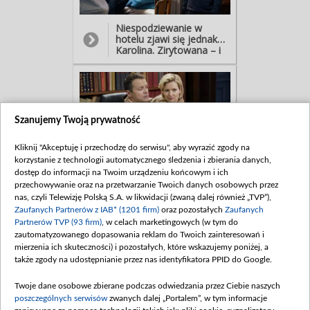
drinków, pogadają z nami
o tym i o tamtym...
Niespodziewanie w
hotelu zjawi się jednak…
Karolina. Zirytowana – i
gotowa sprowadzić
ukochanego na ziemię! -
Drugą noc z rzędu nie
wracasz do domu!(…)
Sypiasz z tą lalunią z
recepcji? - To tylko
Szanujemy Twoją prywatność
koleżanka… - Jak ja
pracowałam na recepcji,
Kliknij "Akceptuję i przechodzę do serwisu", aby wyrazić zgody na
na początku też byłam
tylko twoją koleżanką! A
korzystanie z technologii automatycznego śledzenia i zbierania danych,
potem mnie zaciągnąłeś
Po kilku godzinach o
dostęp do informacji na Twoim urządzeniu końcowym i ich
do łóżka! - O ile sobie
imprezach w pokoju
przechowywanie oraz na przetwarzanie Twoich danych osobowych przez
przypominam, sama do
Rafała dowie się za to
nas, czyli Telewizję Polską S.A. w likwidacji (zwaną dalej również „TVP”),
niego weszłaś… - Bo
Bożena - i postanowi
Zaufanych Partnerów z IAB* (1201 firm)
oraz pozostałych
Zaufanych
byłam głupia!
niechcianego gościa
Partnerów TVP (93 firm)
, w celach marketingowych (w tym do
wyrzucić. - Nie chcę
zautomatyzowanego dopasowania reklam do Twoich zainteresowań i
powtórki z wieczoru
mierzenia ich skuteczności) i pozostałych, które wskazujemy poniżej, a
kawalerskiego Marka
Złotego! Sporo nas
także zgody na udostępnianie przez nas identyfikatora PPID do Google.
kosztowała tamta afera…
Gdy Bruno zapowie
Twoje dane osobowe zbierane podczas odwiedzania przez Ciebie naszych
biznesmenowi, że ma się
poszczególnych serwisów
zwanych dalej „Portalem”, w tym informacje
wyprowadzić, jego kolega