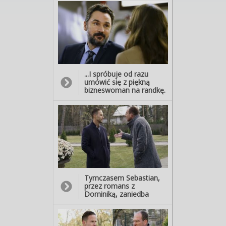
Piotr postanowi to
wykorzystać…
...I spróbuje od razu
umówić się z piękną
bizneswoman na randkę.
- Wiesz, co w
starożytności robili z
posłańcami dobrych
wieści? Zapraszali ich na
kawę. Mamy zaległe
spotkanie... - Wynagrodzę
posłańcowi, z nawiązką,
jak już umowa zostanie
podpisana... - Skoro „z
nawiązką”, to zaczekam!
Tymczasem Sebastian,
przez romans z
Dominiką, zaniedba
obowiązki w firmie i
pokłóci się z Markiem. -
Ostatnio w ogóle na nic