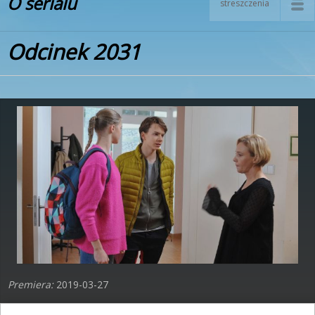
O serialu
streszczenia
Odcinek 2031
Premiera:
2019-03-27
Po pojednaniu z Darkiem życie prywatne Władka wróciło do