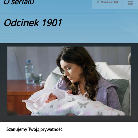
O serialu
streszczenia
Odcinek 1901
Premiera:
2018-09-19
Szanujemy Twoją prywatność
Pobyt Grzesia u Władka i Darka zaczyna budzić zainteresowanie