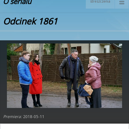
O serialu
streszczenia
Odcinek 1861
Premiera:
2018-05-11
Kajtek i Oliwka uzyskują od Sebastiana zgodę na podnajęcie