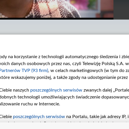
gody na korzystanie z technologii automatycznego śledzenia i zb
ch danych osobowych przez nas, czyli Telewizję Polską S.A. w 
Partnerów TVP (93 firm)
, w celach marketingowych (w tym do 
 które wskazujemy poniżej, a także zgody na udostępnianie przez
Odcinek 3390
Odcinek 3389
W 3390. odcinku...
W 3389. odcinku...
Ciebie naszych
poszczególnych serwisów
zwanych dalej „Portal
dobnych technologii umożliwiających świadczenie dopasowanych i
lizowanie ruchu w Internecie.
Ciebie
poszczególnych serwisów
na Portalu, takie jak adresy IP
iwaniach w serwisach Portalu czy historia odwiedzin będą prze