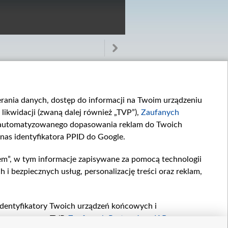
ierania danych, dostęp do informacji na Twoim urządzeniu
likwidacji (zwaną dalej również „TVP”),
Zaufanych
zautomatyzowanego dopasowania reklam do Twoich
 nas identyfikatora PPID do Google.
Odcinek 3388
Odcinek 3387
W 3388. odcinku...
W 3387. odcinku...
em”, w tym informacje zapisywane za pomocą technologii
 bezpiecznych usług, personalizację treści oraz reklam,
, identyfikatory Twoich urządzeń końcowych i
twarzane przez TVP,
Zaufanych Partnerów z IAB
oraz