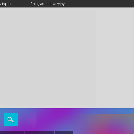
 tvp.pl
Program telewizyjny