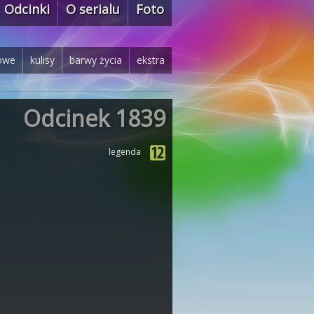
Odcinki
O serialu
Foto
owe
kulisy
barwy życia
ekstra
Odcinek 1839
legenda