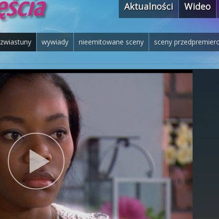
Aktualności
Wideo
zwiastuny
wywiady
nieemitowane sceny
sceny przedpremier