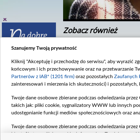
Zobacz również
Szanujemy Twoją prywatność
Kliknij "Akceptuję i przechodzę do serwisu", aby wyrazić z
końcowym i ich przechowywanie oraz na przetwarzanie Twoi
Partnerów z IAB* (1201 firm)
oraz pozostałych
Zaufanych 
zainteresowań i mierzenia ich skuteczności) i pozostałych,
inek 3382
Odcinek 3391
382. odcinku...
W 3391. odcinku...
Twoje dane osobowe zbierane podczas odwiedzania przez 
takich jak: pliki cookie, sygnalizatory WWW lub innych po
Komentarze
udostępnianie funkcji mediów społecznościowych oraz ana
Twoje dane osobowe zbierane podczas odwiedzania przez 
identyfikatory plików cookie, informacje o Twoich wyszuk