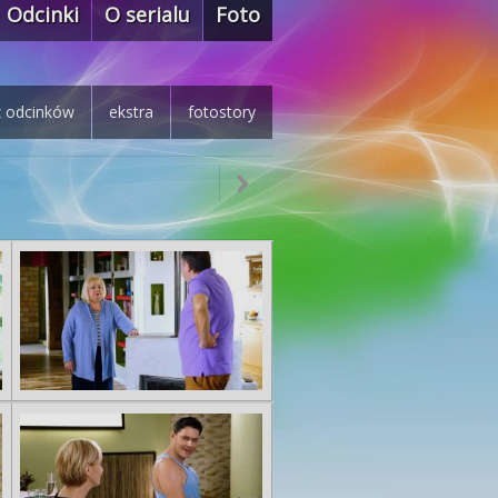
Odcinki
O serialu
Foto
z odcinków
ekstra
fotostory