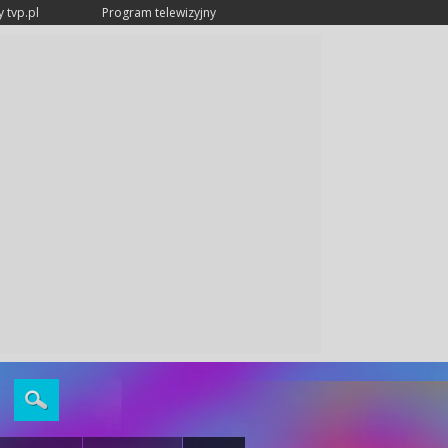
 tvp.pl
Program telewizyjny