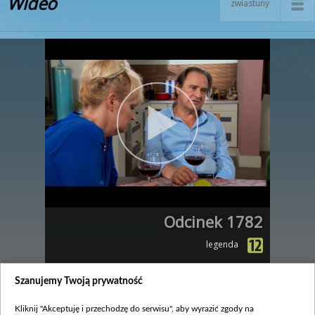
Wideo
zwiastuny
Odcinek 1782
legenda
Zobacz również
Szanujemy Twoją prywatność
Kliknij "Akceptuję i przechodzę do serwisu", aby wyrazić zgody na