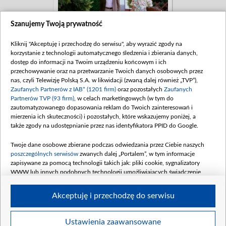
Szanujemy Twoją prywatność
Kliknij "Akceptuję i przechodzę do serwisu", aby wyrazić zgody na
korzystanie z technologii automatycznego śledzenia i zbierania danych,
dostęp do informacji na Twoim urządzeniu końcowym i ich
przechowywanie oraz na przetwarzanie Twoich danych osobowych przez
nas, czyli Telewizję Polską S.A. w likwidacji (zwaną dalej również „TVP”),
Zaufanych Partnerów z IAB* (1201 firm)
oraz pozostałych
Zaufanych
Partnerów TVP (93 firm)
, w celach marketingowych (w tym do
zautomatyzowanego dopasowania reklam do Twoich zainteresowań i
mierzenia ich skuteczności) i pozostałych, które wskazujemy poniżej, a
także zgody na udostępnianie przez nas identyfikatora PPID do Google.
Twoje dane osobowe zbierane podczas odwiedzania przez Ciebie naszych
poszczególnych serwisów
zwanych dalej „Portalem”, w tym informacje
zapisywane za pomocą technologii takich jak: pliki cookie, sygnalizatory
WWW lub innych podobnych technologii umożliwiających świadczenie
dopasowanych i bezpiecznych usług, personalizację treści oraz reklam,
udostępnianie funkcji mediów społecznościowych oraz analizowanie ruchu
Akceptuję i przechodzę do serwisu
w Internecie.
Twoje dane osobowe zbierane podczas odwiedzania przez Ciebie
Ustawienia zaawansowane
BIP
regulamin tvp.pl
pomoc
polityka prywatności
moje