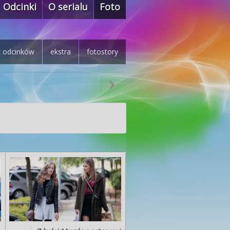
Odcinki
O serialu
Foto
z odcinków
ekstra
fotostory