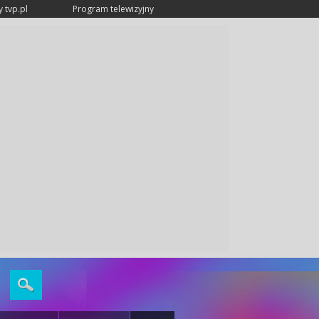
 tvp.pl
Program telewizyjny