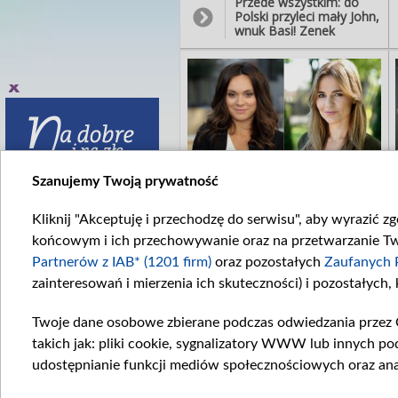
Przede wszystkim: do
Polski przyleci mały John,
wnuk Basi! Zenek
odbierze nagle telefon z
lotniska - z informacją, że
chłopiec czeka na rodzinę
na Okęciu.
Szanujemy Twoją prywatność
Małgorzata spróbuje
pogodzić ją wcześniej z
Natalią. - Nie mogę
Kliknij "Akceptuję i przechodzę do serwisu", aby wyrazić z
pozwolić, żeby moje
końcowym i ich przechowywanie oraz na przetwarzanie Twoi
córki stały się dla siebie
najgorszymi wrogami!
Partnerów z IAB* (1201 firm)
oraz pozostałych
Zaufanych 
Nie takie rzeczy się działy
zainteresowań i mierzenia ich skuteczności) i pozostałych,
i umiałyśmy się dogadać!
Twoje dane osobowe zbierane podczas odwiedzania przez 
takich jak: pliki cookie, sygnalizatory WWW lub innych po
udostępnianie funkcji mediów społecznościowych oraz ana
Następnego dnia, o
poranku, Anna wymknie