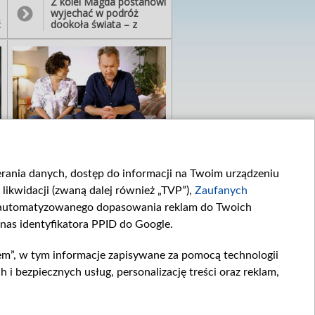
Z kolei Magda postanowi
wyjechać w podróż
ć
dookoła świata – z
Angelą…
…
Tymczasem Annę i
.
Jakuba czeka rozstanie.
Marczakowa pojedzie w
ierania danych, dostęp do informacji na Twoim urządzeniu
o
tajemnicy do Warszawy,
likwidacji (zwaną dalej również „TVP”),
Zaufanych
by zobaczyć męża... I
później ostro pokłóci się
zautomatyzowanego dopasowania reklam do Twoich
przez to z Nasielskim. -
 nas identyfikatora PPID do Google.
Wszystko zepsułaś!
Słyszysz?! Byłaś dla mnie
ideałem... A łapię cię na
em”, w tym informacje zapisywane za pomocą technologii
kłamstwie jak jakąś
durną nastolatkę!
 bezpiecznych usług, personalizację treści oraz reklam,