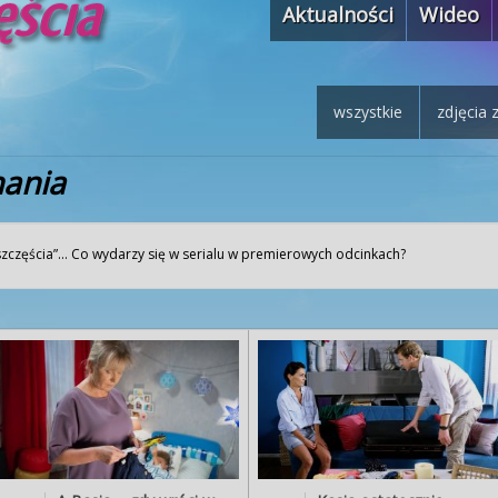
Aktualności
Wideo
wszystkie
zdjęcia 
nania
szczęścia”… Co wydarzy się w serialu w premierowych odcinkach?