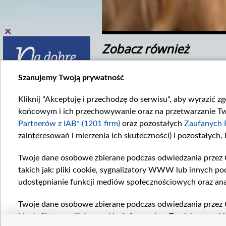
Zobacz również
Szanujemy Twoją prywatność
Kliknij "Akceptuję i przechodzę do serwisu", aby wyrazić z
końcowym i ich przechowywanie oraz na przetwarzanie Twoi
Partnerów z IAB* (1201 firm)
oraz pozostałych
Zaufanych 
zainteresowań i mierzenia ich skuteczności) i pozostałych,
inek 3382
Odcinek 3391
382. odcinku...
W 3391. odcinku...
Twoje dane osobowe zbierane podczas odwiedzania przez 
takich jak: pliki cookie, sygnalizatory WWW lub innych po
Komentarze
udostępnianie funkcji mediów społecznościowych oraz ana
Twoje dane osobowe zbierane podczas odwiedzania przez 
identyfikatory plików cookie, informacje o Twoich wyszuk