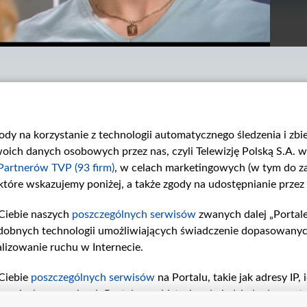
gody na korzystanie z technologii automatycznego śledzenia i zb
ch danych osobowych przez nas, czyli Telewizję Polską S.A. w 
Partnerów TVP (93 firm)
, w celach marketingowych (w tym do 
 które wskazujemy poniżej, a także zgody na udostępnianie przez
Odcinek 3390
Odcinek 3389
W 3390. odcinku...
W 3389. odcinku...
Ciebie naszych
poszczególnych serwisów
zwanych dalej „Portal
dobnych technologii umożliwiających świadczenie dopasowanych i
lizowanie ruchu w Internecie.
Ciebie
poszczególnych serwisów
na Portalu, takie jak adresy IP
iwaniach w serwisach Portalu czy historia odwiedzin będą prze