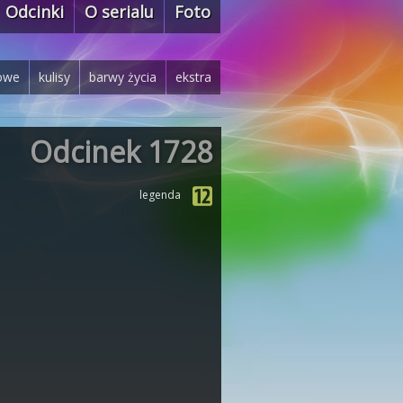
Odcinki
O serialu
Foto
owe
kulisy
barwy życia
ekstra
Odcinek 1728
legenda