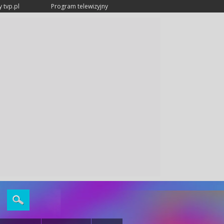
 tvp.pl
Program telewizyjny