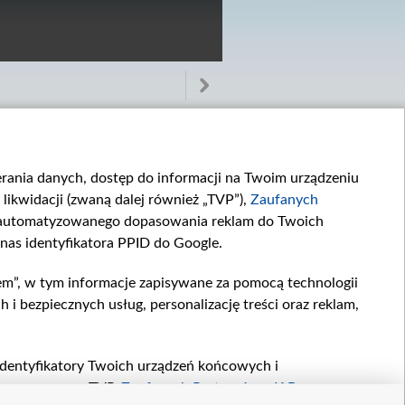
ierania danych, dostęp do informacji na Twoim urządzeniu
likwidacji (zwaną dalej również „TVP”),
Zaufanych
zautomatyzowanego dopasowania reklam do Twoich
 nas identyfikatora PPID do Google.
Odcinek 3388
Odcinek 3387
W 3388. odcinku...
W 3387. odcinku...
em”, w tym informacje zapisywane za pomocą technologii
 bezpiecznych usług, personalizację treści oraz reklam,
, identyfikatory Twoich urządzeń końcowych i
twarzane przez TVP,
Zaufanych Partnerów z IAB
oraz