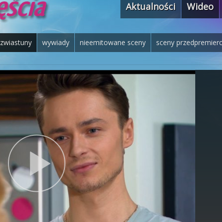
Aktualności
Wideo
zwiastuny
wywiady
nieemitowane sceny
sceny przedpremier