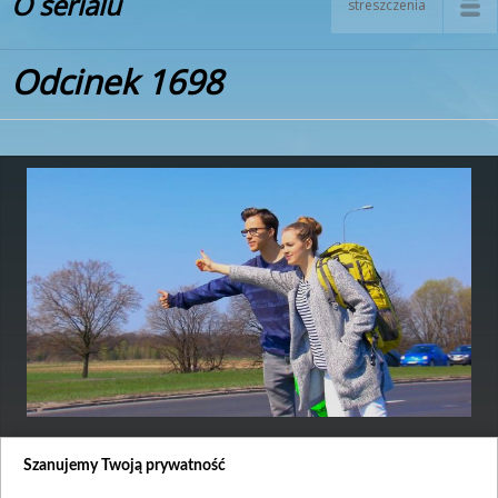
O serialu
streszczenia
Odcinek 1698
Premiera:
2017-09-14
Szanujemy Twoją prywatność
Julita ma nadzieję, że Józek jej wybaczy i nadal będą razem, ale