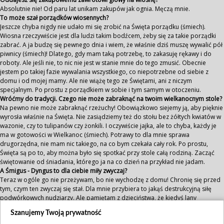
Absolutnie nie! Od paru lat unikam zakupów jak ognia. Męczą mnie.
To może szał porządków wiosennych?
Jeszcze chyba nigdy nie udało mi się zrobić na Święta porządku (śmiech).
Wiosna rzeczywiście jest dla ludzi takim bodźcem, żeby się za takie porządki
zabrać. A ja budzę się pewnego dnia i wiem, że właśnie dziś muszę wywalić pół
piwnicy (śmiech)! Dlatego, gdy mam taką potrzebę, to zakasuję rękawy i do
roboty. Ale jeśli nie, to nic nie jest w stanie mnie do tego zmusić. Obecnie
jestem po takiej fazie wywalania wszystkiego, co niepotrzebne od siebie z
domu i od mojej mamy. Ale nie wiążę tego ze Świętami, ani z niczym
specjalnym. Po prostu z porządkiem w sobie i tym samym w otoczeniu.
Wróćmy do tradycji. Czego nie może zabraknąć na twoim wielkanocnym stole?
Na pewno nie może zabraknąć rzeżuchy! Obowiązkowo siejemy ją, aby pięknie
wyrosła właśnie na Święta. Nie zasiądziemy też do stołu bez żółtych kwiatów w
wazonie, czy to tulipanów czy żonkili. I oczywiście jajka, ale to chyba, każdy je
ma w gotowości w Wielkanoc (śmiech). Potrawy to dla mnie sprawa
drugorzędna, nie mam nic takiego, na co bym czekała cały rok. Po prostu,
Święta są po to, aby można było się spotkać przy stole całą rodziną. Zacząć
świętowanie od śniadania, którego ja na co dzień na przykład nie jadam.
A Śmigus - Dyngus to dla ciebie miły zwyczaj?
Teraz w ogóle go nie przeżywam, bo nie wychodzę z domu! Chronię się przed
tym, czym ten zwyczaj się stał. Dla mnie przybiera to jakąś destrukcyjną siłę
podwórkowych nudziarzy. Ale pamiętam z dzieciństwa, że kiedyś lany
poniedziałek był absolutnie cudowny. Były wojny na wodę i przede wszystkim
Szanujemy Twoją prywatność
były wtedy ciepłe Święta. Bez konsekwencji można było się w tej wodzie