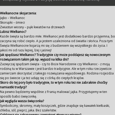
Wielkanocne skojarzenia
:
Jajko – Wielkanoc
Skorupki – śmieci
Zwiastun wiosny – pąki kwiatów na drzewach
Lubisz Wielkanoc?
Każde święta są bardzo miłe. Wielkanoc jest dodatkowo bardzo przyjemna, bo
zaczyna się robić ciepło. A ja jestem uzależniona od światła i słońca. Poza tym
Święta Wielkanocne kojarzą mi się z budzeniem się wszystkiego do życia. I
jakoś mi od razu lepiej, lżej i jaśniej!
Jak spędzasz Wielkanoc? Tradycyjnie czy może poddajesz się nowoczesnym
rozwiązaniom takim jak np. wyjazd na kilka dni?
Zazwyczaj spędzam święta - czy to Boże Narodzenie czy Wielkanoc - z moją
rodziną tu w Warszawie i jest bardzo tradycyjnie. Ale w tym roku rzeczywiście
zamierzam skorzystać z takiego rozwiązania wyjazdowego. Rodzina rozjeżdża
się po świecie i ja też udaję się z córką do ciepłych krajów.
Skoro do tej pory było tradycyjnie, to w tym roku też nie zabraknie choćby
namiastki tradycji?
Na pewno będziemy wspólnie z Franią malować jajka. Przygotujemy w ten
sposób babci święconkę.
Jak wygląda wasza święconka?
Symboliczny, skromny, mały koszyczek, gdzie znajduje się kawałek kiełbaski,
chleba, sól, pieprz, jaka. Bez szaleństw.
Oddajesz się zakupowemu zawrotowi głowy na wiosnę?