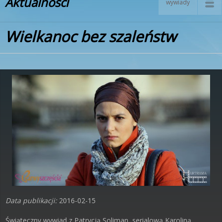
Aktualności
wywiady
Wielkanoc bez szaleństw
Data publikacji:
2016-02-15
Świąteczny wywiad z Patrycją Soliman, serialową Karoliną.