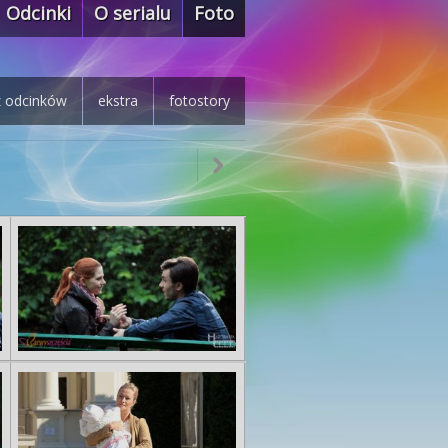
Odcinki
O serialu
Foto
z odcinków
ekstra
fotostory