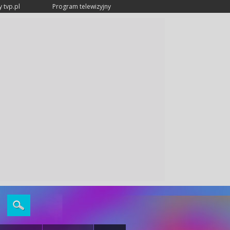
 tvp.pl
Program telewizyjny