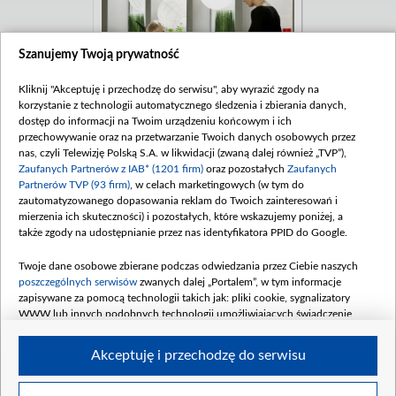
Szanujemy Twoją prywatność
Kliknij "Akceptuję i przechodzę do serwisu", aby wyrazić zgody na
korzystanie z technologii automatycznego śledzenia i zbierania danych,
dostęp do informacji na Twoim urządzeniu końcowym i ich
przechowywanie oraz na przetwarzanie Twoich danych osobowych przez
nas, czyli Telewizję Polską S.A. w likwidacji (zwaną dalej również „TVP”),
Zaufanych Partnerów z IAB* (1201 firm)
oraz pozostałych
Zaufanych
Partnerów TVP (93 firm)
, w celach marketingowych (w tym do
zautomatyzowanego dopasowania reklam do Twoich zainteresowań i
mierzenia ich skuteczności) i pozostałych, które wskazujemy poniżej, a
także zgody na udostępnianie przez nas identyfikatora PPID do Google.
Twoje dane osobowe zbierane podczas odwiedzania przez Ciebie naszych
poszczególnych serwisów
zwanych dalej „Portalem”, w tym informacje
zapisywane za pomocą technologii takich jak: pliki cookie, sygnalizatory
WWW lub innych podobnych technologii umożliwiających świadczenie
dopasowanych i bezpiecznych usług, personalizację treści oraz reklam,
udostępnianie funkcji mediów społecznościowych oraz analizowanie ruchu
Akceptuję i przechodzę do serwisu
w Internecie.
Twoje dane osobowe zbierane podczas odwiedzania przez Ciebie