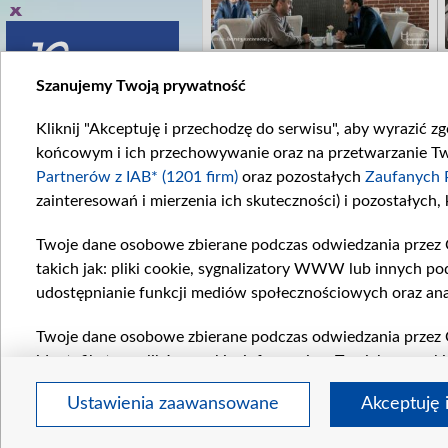
Szanujemy Twoją prywatność
Kliknij "Akceptuję i przechodzę do serwisu", aby wyrazić z
końcowym i ich przechowywanie oraz na przetwarzanie Twoi
Partnerów z IAB* (1201 firm)
oraz pozostałych
Zaufanych 
zainteresowań i mierzenia ich skuteczności) i pozostałych,
Twoje dane osobowe zbierane podczas odwiedzania przez 
takich jak: pliki cookie, sygnalizatory WWW lub innych po
udostępnianie funkcji mediów społecznościowych oraz ana
Twoje dane osobowe zbierane podczas odwiedzania przez 
identyfikatory plików cookie, informacje o Twoich wyszuk
pozostałych
Zaufanych Partnerów TVP
dla realizacji nas
Ustawienia zaawansowane
Akceptuję 
wyboru spersonalizowanych reklam, tworzenia profilu sper
regulamin
wydajności reklam, pomiaru wydajności treści, stosowani