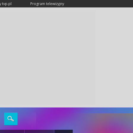
 tvp.pl
Program telewizyjny