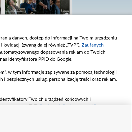
ierania danych, dostęp do informacji na Twoim urządzeniu
likwidacji (zwaną dalej również „TVP”),
Zaufanych
zautomatyzowanego dopasowania reklam do Twoich
 nas identyfikatora PPID do Google.
em”, w tym informacje zapisywane za pomocą technologii
 bezpiecznych usług, personalizację treści oraz reklam,
, identyfikatory Twoich urządzeń końcowych i
twarzane przez TVP,
Zaufanych Partnerów z IAB
oraz
zeniu lub dostęp do nich, wyboru podstawowych reklam,
reści, wyboru spersonalizowanych treści, pomiaru
etter
kontakt
owywania i ulepszania produktów, zapewnienia