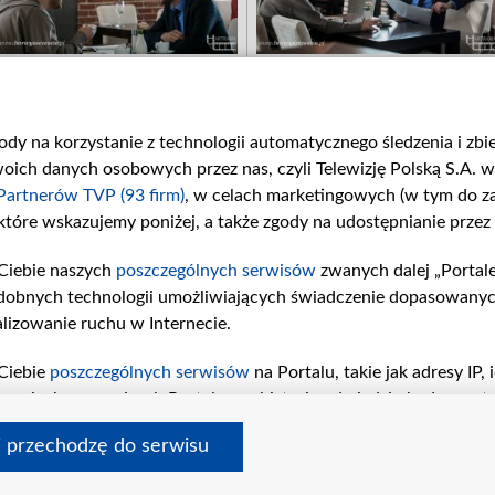
gody na korzystanie z technologii automatycznego śledzenia i zb
ch danych osobowych przez nas, czyli Telewizję Polską S.A. w 
Partnerów TVP (93 firm)
, w celach marketingowych (w tym do 
 które wskazujemy poniżej, a także zgody na udostępnianie przez
Ciebie naszych
poszczególnych serwisów
zwanych dalej „Portal
dobnych technologii umożliwiających świadczenie dopasowanych i
lizowanie ruchu w Internecie.
Ciebie
poszczególnych serwisów
na Portalu, takie jak adresy IP
iwaniach w serwisach Portalu czy historia odwiedzin będą prze
tępujących celów i funkcji: przechowywania informacji na urząd
i przechodzę do serwisu
sonalizowanych reklam, tworzenia profilu spersonalizowanych t
s
 tvp.pl
pomoc
polityka prywatności
moje zgody
redakcja
newsl
a badań rynkowych w celu generowania opinii odbiorców, oprac