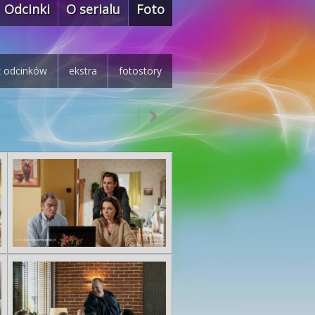
Odcinki
O serialu
Foto
z odcinków
ekstra
fotostory