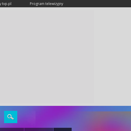
 tvp.pl
Program telewizyjny