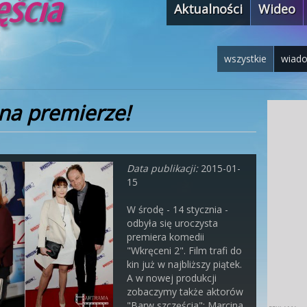
Aktualności
Wideo
wszystkie
wiad
 na premierze!
Data publikacji:
2015-01-
15
W środę - 14 stycznia -
odbyła się uroczysta
premiera komedii
"Wkręceni 2". Film trafi do
kin już w najbliższy piątek.
A w nowej produkcji
zobaczymy także aktorów
"Barw szczęścia": Marcina