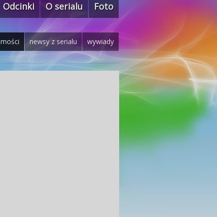
Odcinki
O serialu
Foto
omości
newsy z serialu
wywiady