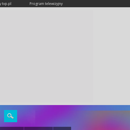
 tvp.pl
Program telewizyjny