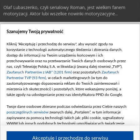
Olaf Lubaszenko, czyli serialowy Roman, jest wielkim fanem
motoryzacji. Aktor lubi wszelkie nowinki motoryzacyjne...
Roman Pyrka nie posiada samochodu, ale nigdy mu to nie przeszkadzało.
Szanujemy Twoją prywatność
Wygląda więc na to, że nie jest szczególnym fanem motoryzacji. Olaf
Lubaszenko, który wciela się w postać Romana, jest jego absolutnym
Kliknij "Akceptuję i przechodzę do serwisu", aby wyrazić zgody na
przeciwieństwem. Aktor lubi wszelkie nowinki motoryzacyjne. Do tego przyznał
korzystanie z technologii automatycznego śledzenia i zbierania danych,
w jednym z programów, że kiedyś bardzo chciał mieć Fiata 126p, czyli
dostęp do informacji na Twoim urządzeniu końcowym i ich
popularnego Malucha. Niestety nigdy się go nie doczekał, ale do dziś
przechowywanie oraz na przetwarzanie Twoich danych osobowych przez
przechowuje czyjeś kluczki do tego właśnie kultowego samochodu. I jest tak już
nas, czyli Telewizję Polską S.A. w likwidacji (zwaną dalej również „TVP”),
od trzynastu lat!
Zaufanych Partnerów z IAB* (1201 firm)
oraz pozostałych
Zaufanych
Partnerów TVP (93 firm)
, w celach marketingowych (w tym do
- Nie wiem do kogo należą i skąd je mam. [...] Maluch nie był szczytem
zautomatyzowanego dopasowania reklam do Twoich zainteresowań i
motoryzacji, ale bez niego trudno byłoby wyobrazić sobie naszą młodość,
mierzenia ich skuteczności) i pozostałych, które wskazujemy poniżej, a
wspomnienia, a nawet - mówiąc tak patetycznie - naszą historię.
także zgody na udostępnianie przez nas identyfikatora PPID do Google.
Kiedyś Maluch był szczytem marzeń, a do teraz wielu z nas ma bardzo miłe
Twoje dane osobowe zbierane podczas odwiedzania przez Ciebie naszych
wspomnienia związane z tym samochodem. Nic dziwnego, że Olaf mówi o nim
poszczególnych serwisów
zwanych dalej „Portalem”, w tym informacje
z takim sentymentem.
zapisywane za pomocą technologii takich jak: pliki cookie, sygnalizatory
WWW lub innych podobnych technologii umożliwiających świadczenie
dopasowanych i bezpiecznych usług, personalizację treści oraz reklam,
udostępnianie funkcji mediów społecznościowych oraz analizowanie ruchu
Akceptuję i przechodzę do serwisu