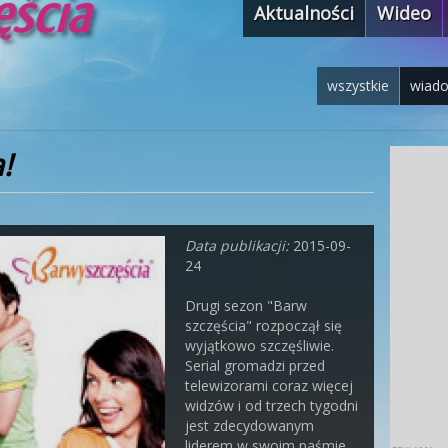
Aktualności
Wideo
wszystkie
wiad
!
Data publikacji:
2015-09-
24
Drugi sezon "Barw
szczęścia" rozpoczął się
wyjątkowo szczęśliwie.
Serial gromadzi przed
telewizorami coraz więcej
widzów i od trzech tygodni
jest zdecydowanym
liderem w swoim paśmie.