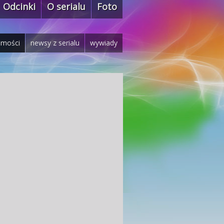
Odcinki
O serialu
Foto
omości
newsy z serialu
wywiady