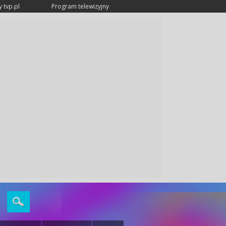
 tvp.pl
Program telewizyjny