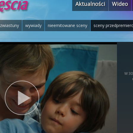
Aktualności
Wideo
zwiastuny
wywiady
nieemitowane sceny
sceny przedpremier
W 30