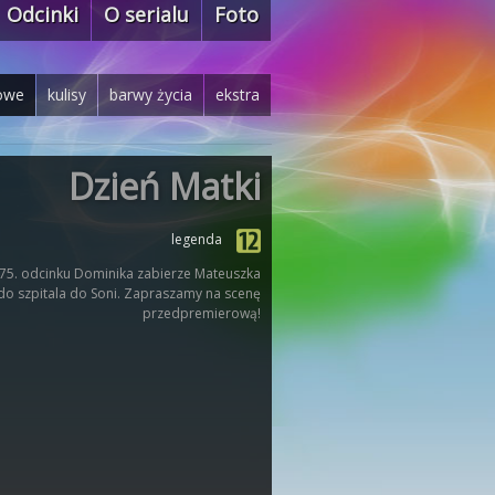
Odcinki
O serialu
Foto
owe
kulisy
barwy życia
ekstra
Dzień Matki
legenda
75. odcinku Dominika zabierze Mateuszka
do szpitala do Soni. Zapraszamy na scenę
przedpremierową!