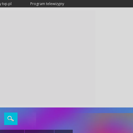
 tvp.pl
Program telewizyjny