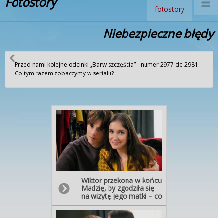
Fotostory
fotostory
Niebezpieczne błędy
Przed nami kolejne odcinki „Barw szczęścia” - numer 2977 do 2981.
Co tym razem zobaczymy w serialu?
Wiktor przekona w końcu
Madzię, by zgodziła się
na wizytę jego matki – co
po traumie, jaką przeżyła
podczas spotkania z jego