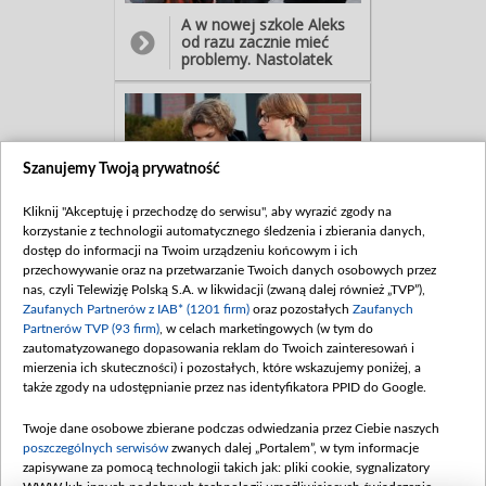
niepokoić... Dostrzegając,
A w nowej szkole Aleks
że chłopak wcale nie jest
od razu zacznie mieć
z tej zmiany zadowolony.
problemy. Nastolatek
- Nie przeżyjesz życia za
odkryje, że w liceum
niego... Aleks ma prawo
wokół Ewy kręci się
dokonać wyboru. Nawet,
dwóch kolegów: Jacek (w
jeśli ten wybór okaże się
tej roli Aleksander Szeląg)
błędem. - Moja w tym
z Julkiem (Kacper
głowa, żeby popełniał jak
Krasowski). - Chyba
najmniej błędów!
Szanujemy Twoją prywatność
rozumiecie, że to moja
dziewczyna? - No wiesz,
Kliknij "Akceptuję i przechodzę do serwisu", aby wyrazić zgody na
stary... Nic nie jest na
zawsze! A rywale
korzystanie z technologii automatycznego śledzenia i zbierania danych,
zaproponują mu nagle...
- Jak to wasze
dostęp do informacji na Twoim urządzeniu końcowym i ich
wspólny biznes: uprawę
gospodarstwo takie
przechowywanie oraz na przetwarzanie Twoich danych osobowych przez
marihuany.
spore, to pewnie są w
nas, czyli Telewizję Polską S.A. w likwidacji (zwaną dalej również „TVP”),
nim jeszcze jakieś tajne
Zaufanych Partnerów z IAB* (1201 firm)
oraz pozostałych
Zaufanych
zakamarki, co? - Nas też
Partnerów TVP (93 firm)
, w celach marketingowych (w tym do
kręcą różne uprawy… -
zautomatyzowanego dopasowania reklam do Twoich zainteresowań i
Moglibyśmy
mierzenia ich skuteczności) i pozostałych, które wskazujemy poniżej, a
współpracować…
Rozumiesz: my wnosimy
także zgody na udostępnianie przez nas identyfikatora PPID do Google.
know-how, a ty
miejscówkę! - Wchodzisz
Twoje dane osobowe zbierane podczas odwiedzania przez Ciebie naszych
w to? - Kumam, o co
poszczególnych serwisów
zwanych dalej „Portalem”, w tym informacje
biega, ale to nie moja
zapisywane za pomocą technologii takich jak: pliki cookie, sygnalizatory
Następnego dnia koledzy
bajka… - Mielibyśmy