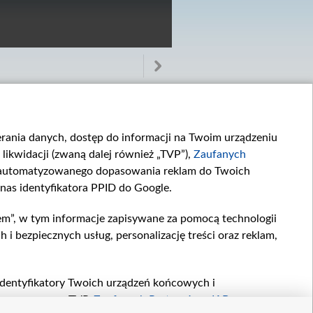
ierania danych, dostęp do informacji na Twoim urządzeniu
likwidacji (zwaną dalej również „TVP”),
Zaufanych
zautomatyzowanego dopasowania reklam do Twoich
 nas identyfikatora PPID do Google.
Odcinek 3388
Odcinek 3387
W 3388. odcinku...
W 3387. odcinku...
em”, w tym informacje zapisywane za pomocą technologii
 bezpiecznych usług, personalizację treści oraz reklam,
, identyfikatory Twoich urządzeń końcowych i
twarzane przez TVP,
Zaufanych Partnerów z IAB
oraz