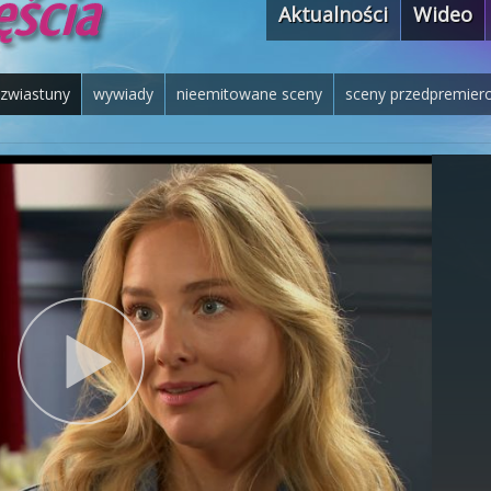
Aktualności
Wideo
zwiastuny
wywiady
nieemitowane sceny
sceny przedpremier