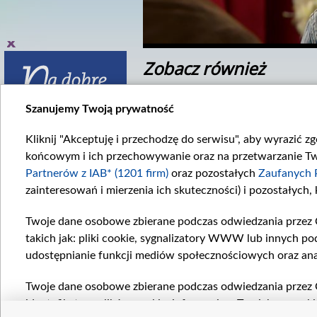
Zobacz również
Szanujemy Twoją prywatność
Kliknij "Akceptuję i przechodzę do serwisu", aby wyrazić z
końcowym i ich przechowywanie oraz na przetwarzanie Twoi
Partnerów z IAB* (1201 firm)
oraz pozostałych
Zaufanych 
zainteresowań i mierzenia ich skuteczności) i pozostałych,
inek 3382
Odcinek 3391
382. odcinku...
W 3391. odcinku...
Twoje dane osobowe zbierane podczas odwiedzania przez 
takich jak: pliki cookie, sygnalizatory WWW lub innych po
Komentarze
udostępnianie funkcji mediów społecznościowych oraz ana
Twoje dane osobowe zbierane podczas odwiedzania przez 
identyfikatory plików cookie, informacje o Twoich wyszuk