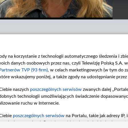
gody na korzystanie z technologii automatycznego śledzenia i zb
ch danych osobowych przez nas, czyli Telewizję Polską S.A. w 
Partnerów TVP (93 firm)
, w celach marketingowych (w tym do 
 które wskazujemy poniżej, a także zgody na udostępnianie przez
Odcinek 3390
Odcinek 3389
W 3390. odcinku...
W 3389. odcinku...
Ciebie naszych
poszczególnych serwisów
zwanych dalej „Portal
dobnych technologii umożliwiających świadczenie dopasowanych i
lizowanie ruchu w Internecie.
Ciebie
poszczególnych serwisów
na Portalu, takie jak adresy IP
iwaniach w serwisach Portalu czy historia odwiedzin będą prze