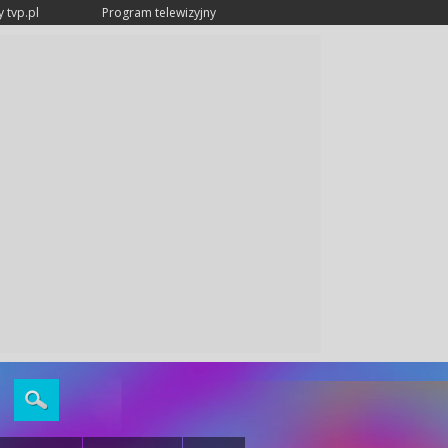
 tvp.pl
Program telewizyjny