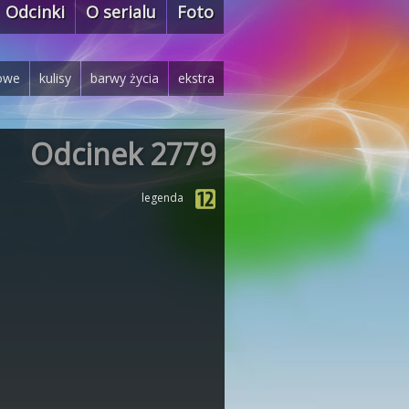
Odcinki
O serialu
Foto
owe
kulisy
barwy życia
ekstra
Odcinek 2779
legenda