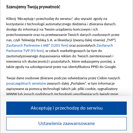
Zobacz również
Szanujemy Twoją prywatność
Kliknij "Akceptuję i przechodzę do serwisu", aby wyrazić zgody na
korzystanie z technologii automatycznego śledzenia i zbierania danych,
dostęp do informacji na Twoim urządzeniu końcowym i ich
przechowywanie oraz na przetwarzanie Twoich danych osobowych przez
nas, czyli Telewizję Polską S.A. w likwidacji (zwaną dalej również „TVP”),
Zaufanych Partnerów z IAB* (1201 firm)
oraz pozostałych
Zaufanych
Partnerów TVP (93 firm)
, w celach marketingowych (w tym do
zautomatyzowanego dopasowania reklam do Twoich zainteresowań i
mierzenia ich skuteczności) i pozostałych, które wskazujemy poniżej, a
także zgody na udostępnianie przez nas identyfikatora PPID do Google.
Właściwa kolejność
Elżbieta i Grzelakowie...
Twoje dane osobowe zbierane podczas odwiedzania przez Ciebie naszych
poszczególnych serwisów
zwanych dalej „Portalem”, w tym informacje
Komentarze
zapisywane za pomocą technologii takich jak: pliki cookie, sygnalizatory
WWW lub innych podobnych technologii umożliwiających świadczenie
dopasowanych i bezpiecznych usług, personalizację treści oraz reklam,
udostępnianie funkcji mediów społecznościowych oraz analizowanie ruchu
Akceptuję i przechodzę do serwisu
w Internecie.
Twoje dane osobowe zbierane podczas odwiedzania przez Ciebie
Ustawienia zaawansowane
BIP
regulamin tvp.pl
pomoc
polityka prywatności
moje
poszczególnych serwisów
na Portalu, takie jak adresy IP, identyfikatory
s
zgody
redakcja
newsletter
kontakt
Twoich urządzeń końcowych i identyfikatory plików cookie, informacje o