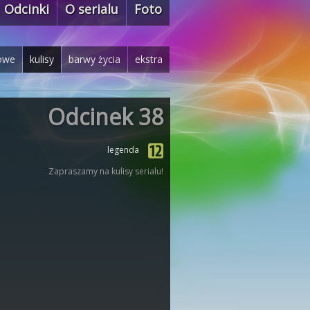
Odcinki
O serialu
Foto
owe
kulisy
barwy życia
ekstra
Odcinek 38
legenda
Zapraszamy na kulisy serialu!