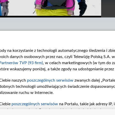
gody na korzystanie z technologii automatycznego śledzenia i zb
ch danych osobowych przez nas, czyli Telewizję Polską S.A. w 
Partnerów TVP (93 firm)
, w celach marketingowych (w tym do 
 które wskazujemy poniżej, a także zgody na udostępnianie przez
Ściana Płaczu
Magiczne miasto
Zapraszamy do...
Zapraszamy do...
Ciebie naszych
poszczególnych serwisów
zwanych dalej „Portal
dobnych technologii umożliwiających świadczenie dopasowanych i
lizowanie ruchu w Internecie.
Ciebie
poszczególnych serwisów
na Portalu, takie jak adresy IP
iwaniach w serwisach Portalu czy historia odwiedzin będą prze