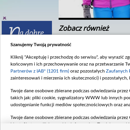
Zobacz również
Szanujemy Twoją prywatność
Kliknij "Akceptuję i przechodzę do serwisu", aby wyrazić z
końcowym i ich przechowywanie oraz na przetwarzanie Twoi
Partnerów z IAB* (1201 firm)
oraz pozostałych
Zaufanych 
zainteresowań i mierzenia ich skuteczności) i pozostałych,
inek 140
2500 odcinków
raszamy na kulisy...
Zapraszamy na...
Twoje dane osobowe zbierane podczas odwiedzania przez 
takich jak: pliki cookie, sygnalizatory WWW lub innych po
Komentarze
udostępnianie funkcji mediów społecznościowych oraz ana
Twoje dane osobowe zbierane podczas odwiedzania przez 
identyfikatory plików cookie, informacje o Twoich wyszuk