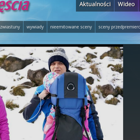
Aktualności
Wideo
zwiastuny
wywiady
nieemitowane sceny
sceny przedpremier