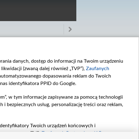
ierania danych, dostęp do informacji na Twoim urządzeniu
likwidacji (zwaną dalej również „TVP”),
Zaufanych
zautomatyzowanego dopasowania reklam do Twoich
 nas identyfikatora PPID do Google.
Pustynia
Bazylika Grobu...
Zapraszamy do...
em”, w tym informacje zapisywane za pomocą technologii
 bezpiecznych usług, personalizację treści oraz reklam,
, identyfikatory Twoich urządzeń końcowych i
twarzane przez TVP,
Zaufanych Partnerów z IAB
oraz