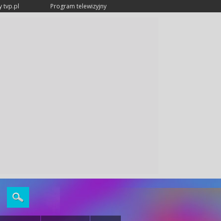
 tvp.pl
Program telewizyjny